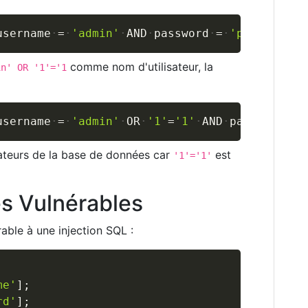
Copy
username
=
'admin'
AND
password
=
'password'
;
comme nom d'utilisateur, la
in' OR '1'='1
Copy
username
=
'admin'
OR
'1'
=
'1'
AND
password
=
isateurs de la base de données car
est
'1'='1'
s Vulnérables
ble à une injection SQL :
Copy
me'
]
;
rd'
]
;