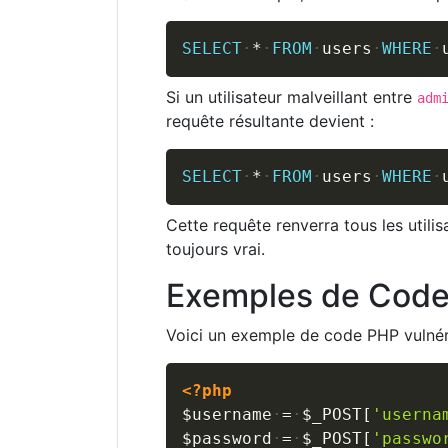
SELECT
*
FROM
users
WHERE
Si un utilisateur malveillant entre
adm
requête résultante devient :
SELECT
*
FROM
users
WHERE
Cette requête renverra tous les util
toujours vrai.
Exemples de Code
Voici un exemple de code PHP vulnéra
<?php
$username
=
$_POST
[
'userna
$password
=
$_POST
[
'passwo