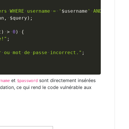
ers
WHERE
username
=
'
$username
'
AND
password
nn
,
$query
)
;
t
)
>
0
)
{
e!"
;
r
ou
mot
de
passe
incorrect."
;
et
sont directement insérées
rname
$password
dation, ce qui rend le code vulnérable aux