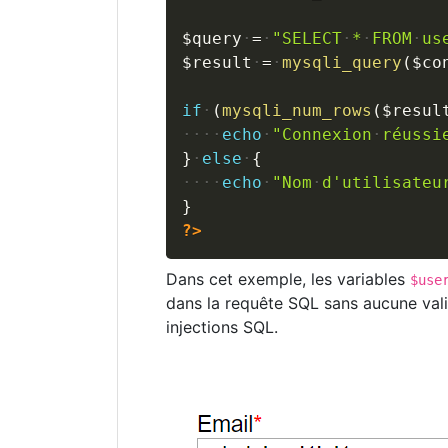
$query
=
"SELECT
*
FROM
us
$result
=
mysqli_query
(
$co
if
(
mysqli_num_rows
(
$resul
echo
"Connexion
réussi
}
else
{
echo
"Nom
d'utilisateu
}
?>
Dans cet exemple, les variables
$use
dans la requête SQL sans aucune vali
injections SQL.