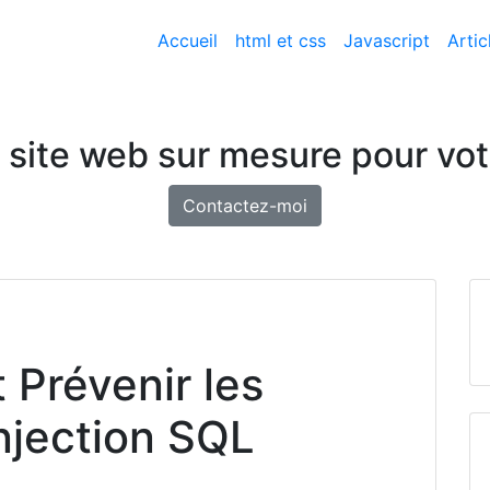
Accueil
html et css
Javascript
Artic
 site web sur mesure pour vot
Contactez-moi
Prévenir les
njection SQL